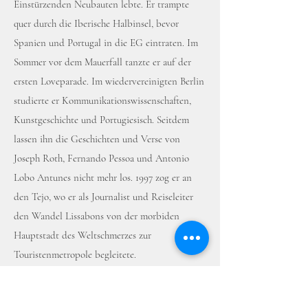
Einstürzenden Neubauten lebte. Er trampte
quer durch die Iberische Halbinsel, bevor
Spanien und Portugal in die EG eintraten. Im
Sommer vor dem Mauerfall tanzte er auf der
ersten Loveparade. Im wiedervereinigten Berlin
studierte er Kommunikationswissenschaften,
Kunstgeschichte und Portugiesisch. Seitdem
lassen ihn die Geschichten und Verse von
Joseph Roth, Fernando Pessoa und Antonio
Lobo Antunes nicht mehr los. 1997 zog er an
den Tejo, wo er als Journalist und Reiseleiter
den Wandel Lissabons von der morbiden
Hauptstadt des Weltschmerzes zur
Touristenmetropole begleitete.
Seit 2001 in Andalusien ansässig, arbeitet Oliver
Sdrojek als Produktmanager eines