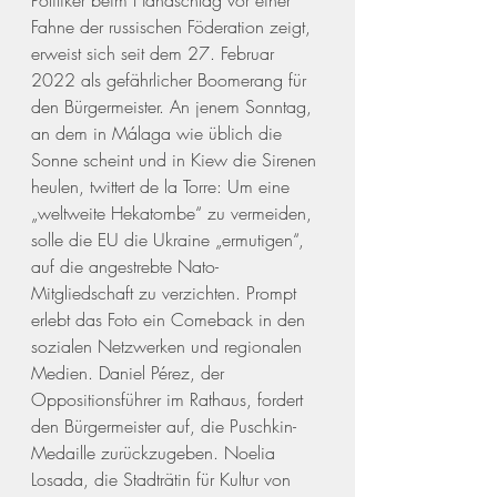
Politiker beim Handschlag vor einer 
Fahne der russischen Föderation zeigt, 
erweist sich seit dem 27. Februar 
2022 als gefährlicher Boomerang für 
den Bürgermeister. An jenem Sonntag, 
an dem in Málaga wie üblich die 
Sonne scheint und in Kiew die Sirenen 
heulen, twittert de la Torre: Um eine 
„weltweite Hekatombe“ zu vermeiden, 
solle die EU die Ukraine „ermutigen“, 
auf die angestrebte Nato-
Mitgliedschaft zu verzichten. Prompt 
erlebt das Foto ein Comeback in den 
sozialen Netzwerken und regionalen 
Medien. Daniel Pérez, der 
Oppositionsführer im Rathaus, fordert 
den Bürgermeister auf, die Puschkin-
Medaille zurückzugeben. Noelia 
Losada, die Stadträtin für Kultur von 