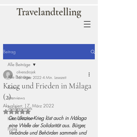
Travelandtelling
Beitrag
Alle Beiträge
oliversdrojek
Alle Beiträge
15. März 2022
4 Min. Lesezeit
Krieg und Frieden in Málaga
Reisen
(2)
Interviews
Aktualisiert:
17. März 2022
Städteporträts
Mit NaN von 5 Sternen bewertet.
Der Ukraine-Krieg löst auch in Málaga 
Kunst & Kultur
eine Welle der Solidarität aus. Bürger, 
Politik
Verbände und Behörden sammeln und 