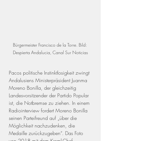
Bürgermeister Francisco de la Torre. Bild: 
Despierta Andalucia, Canal Sur Noticias
Pacos politische Instinktlosigkeit zwingt 
Andalusiens Ministerpräsident Juanma 
Moreno Bonilla, der gleichzeitig 
Landesvorsitzender der Partido Popular 
ist, die Notbremse zu ziehen. In einem 
Radiointerview fordert Moreno Bonilla 
seinen Parteifreund auf „über die 
Möglichkeit nachzudenken, die 
Medaille zurückzugeben“. Das Foto 
von 2018 mit dem Kreml-Chef 