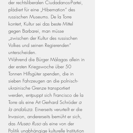
der rechtsliberalen Ciudadanos-Partei, 
plädiert für eine „Hibernation“ des 
russischen Museums. De la Torre 
kontert, Kultur sei das beste Mittel 
gegen Barbarei, man müsse 
„zwischen der Kultur des russischen 
Volkes und seinen Regierenden“ 
unterscheiden. 
Während die Bürger Málagas allein in 
der ersten Kriegswoche über 50 
Tonnen Hilfsgüter spenden, die in 
sieben Fahrzeugen an die polnisch-
ukrainische Grenze transportiert 
werden, entpuppt sich Francisco de la 
Torre als eine Art Gerhard Schröder 
a 
la andaluza
. Einerseits verurteilt er die 
Invasion, andererseits bemüht er sich, 
das 
Museo Ruso
 als eine von der 
Politik unabhängige kulturelle Institution 