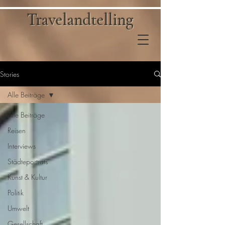
Travelandtelling
Stories
Alle Beiträge
Alle Beiträge
Reisen
Interviews
Städteporträts
Kunst & Kultur
Politik
Umwelt
Gesellschaft